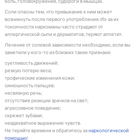
боль, головокружение, судороги в мышцах.
Соли опасны тем, что привыкание к ним может
возникнуть после первого употребления. Из-за их
токсичности наркоманы часто страдают от
аллергической сыпи и дерматитов, теряют аппетит.
Лечение от солевой зависимости необходимо, если вы
заметили у кого-то из близких такие признаки:
суетливость движений;
резкую потерю веса;
трофические изменения кожи;
синюшность пальцев;
несвязную речь;
отсутствие реакции зрачков на свет;
агрессивное поведение;
скрежет зубами;
неадекватное выражение чувств.
Не теряйте времени и обратитесь за
наркологической
помощью
!