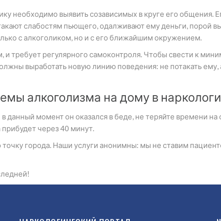
ку необходимо выявить созависимых в круге его общения. Е
отакают слабостям пьющего, одалживают ему деньги, порой вы
лько с алкоголиком, но и с его ближайшим окружением.
, и требует регулярного самоконтроля. Чтобы свести к ми
должны выработать новую линию поведения: не потакать ему,
емы алкоголизма на дому в наркологи
 в данный момент он оказался в беде, не теряйте времени н
 прибудет через 40 минут.
точку города. Наши услуги анонимны: мы не ставим пациенто
следней!