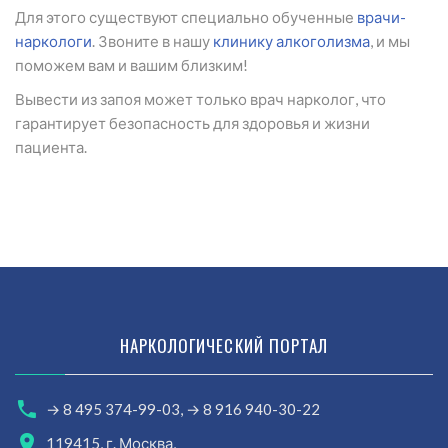
Для этого существуют специально обученные
врачи-
наркологи
. Звоните в нашу
клинику алкоголизма
, и мы
поможем вам и вашим близким!
Вывести из запоя может только врач нарколог, что
гарантирует безопасность для здоровья и жизни
пациента.
НАРКОЛОГИЧЕСКИЙ ПОРТАЛ
→ 8 495 374-99-03,
→ 8 916 940-30-22
119415, г. Москва,