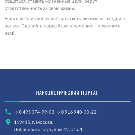
общаться, ставить жизненные цели, берут
ответственность за свою жизнь.
Если ваш близкий является наркозависимым – медлить
нельзя. Сделайте первый шаг к лечению – позвоните
нам!
НАРКОЛОГИЧЕСКИЙ ПОРТАЛ
→ 8 495 374-99-03,
→ 8 916 940-30-22
119415, г. Москва,
Лобачевского ул., дом 42, стр. 1