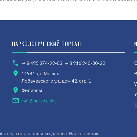
НАРКОЛОГИЧЕСКИЙ ПОРТАЛ
→ 8 495 374-99-03,
→ 8 916 940-30-22
О
119415, г. Москва,
В
Лобачевского ул., дом 42, стр. 1
W
Филиалы
Y
mail@narco.clinic
E
аботку о персональных данных
Наркоклиник.